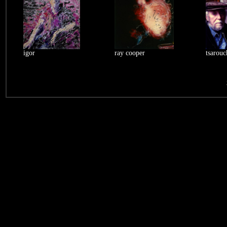
igor
ray cooper
tsarouc
1