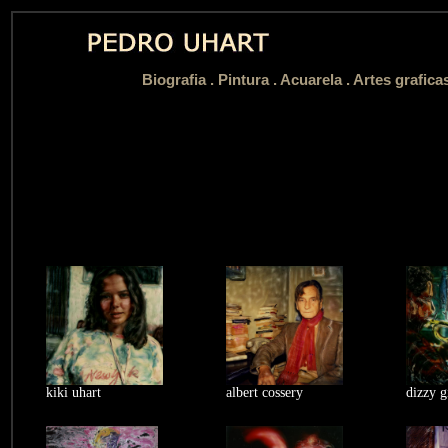
Biografia
.
Pintura .
Acuarela .
Artes grafica
kiki uhart
albert cossery
dizzy g