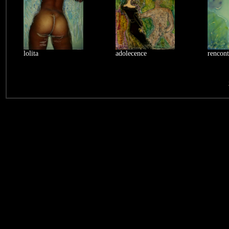
lolita
adolecence
rencont
1