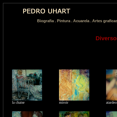
Biografia
.
Pintura .
Acuarela .
Artes grafica
Diverso
la chaise
miroir
atardec