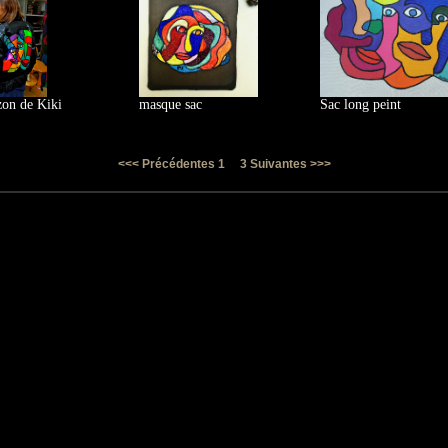
zon de Kiki
masque sac
Sac long peint
2
<<< Précédentes
1
3
Suivantes >>>