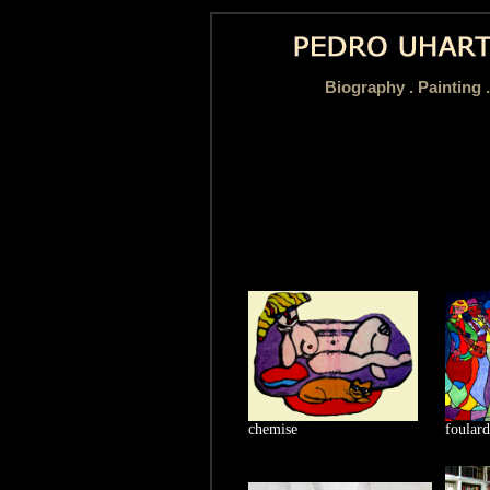
Biography
.
Painting 
chemise
foulard