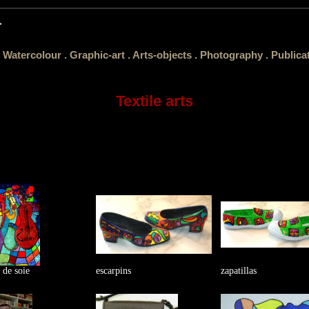
.
Watercolour .
Graphic-art .
Arts-objects .
Photography .
Publica
Textile arts
 de soie
escarpins
zapatillas