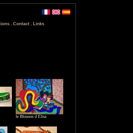
tions
.
Contact
.
Links
le Blouson d Elisa