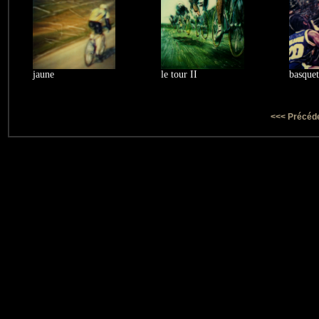
jaune
le tour II
basquet
<<< Précéd