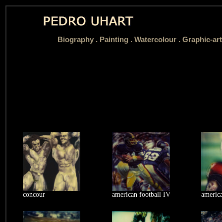
Biography
.
Painting .
Watercolour .
Graphic-art
concour
american football IV
america