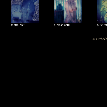
matin bleu
el vaso azul
blue ta
<<< Précé