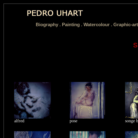
Biography
.
Painting .
Watercolour .
Graphic-art
S
alfred
pose
songe b