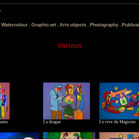
.
Watercolour .
Graphic-art .
Arts-objects .
Photography .
Publica
Various
pains
La drague
Le reve du Magicien