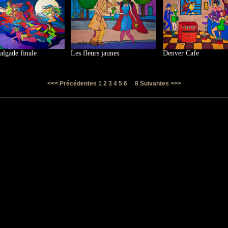
algade finale
Les fleurs jaunes
Denver Cafe
7
<<< Précédentes
1
2
3
4
5
6
8
Suivantes >>>