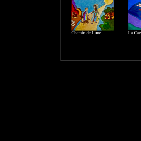
Chemin de Lune
La Cav