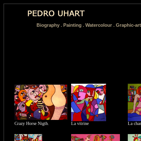
Biography
.
Painting .
Watercolour .
Graphic-art
Crazy Horse Nigth.
La vitrine
La cham