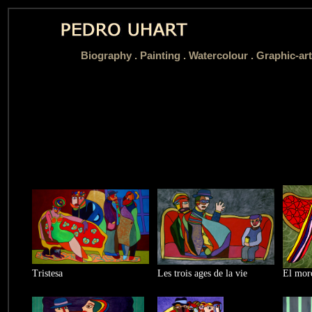
Biography
.
Painting .
Watercolour .
Graphic-art
Tristesa
Les trois ages de la vie
El mor