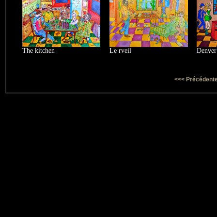
The kitchen
Le rveil
Denver
<<< Précédent